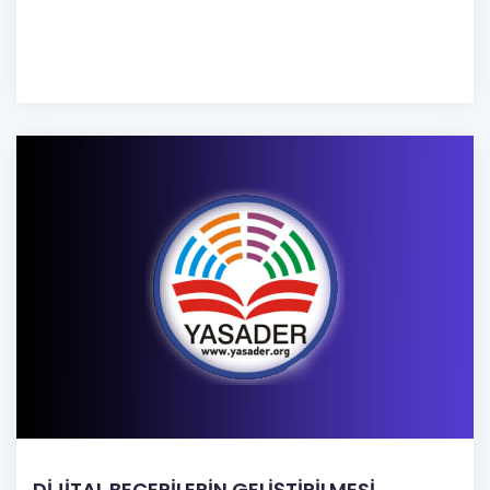
DİJİTAL BECERİLERİN GELİŞTİRİLMESİ