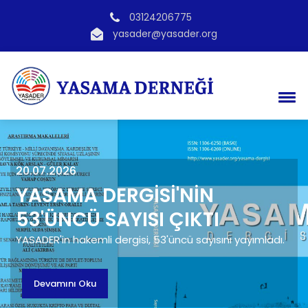
03124206775
yasader@yasader.org
20.07.2026
YASAMA DERGİSİ'NİN
53'ÜNCÜ SAYISI ÇIKTI
YASADER'in hakemli dergisi, 53'üncü sayısını yayımladı.
Devamını Oku