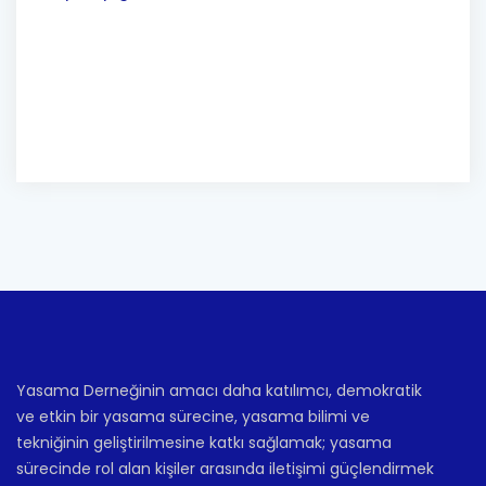
Yasama Derneğinin amacı daha katılımcı, demokratik
ve etkin bir yasama sürecine, yasama bilimi ve
tekniğinin geliştirilmesine katkı sağlamak; yasama
sürecinde rol alan kişiler arasında iletişimi güçlendirmek