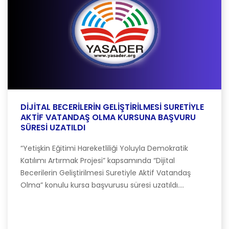
DİJİTAL BECERİLERİN GELİŞTİRİLMESİ SURETİYLE
AKTİF VATANDAŞ OLMA KURSUNA BAŞVURU
SÜRESİ UZATILDI
“Yetişkin Eğitimi Hareketliliği Yoluyla Demokratik
Katılımı Artırmak Projesi” kapsamında “Dijital
Becerilerin Geliştirilmesi Suretiyle Aktif Vatandaş
Olma” konulu kursa başvurusu süresi uzatıldı....