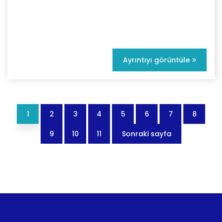
Ayrıntıyı görüntüle
1
2
3
4
5
6
7
8
9
10
11
Sonraki sayfa