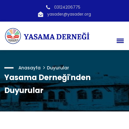
03124206775
yasader@yasader.org
Anasayfa
Duyurular
Yasama Derneği'nden
Duyurular