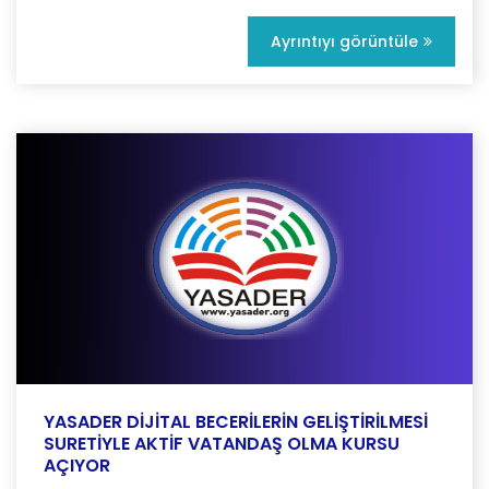
Ayrıntıyı görüntüle
YASADER DİJİTAL BECERİLERİN GELİŞTİRİLMESİ
SURETİYLE AKTİF VATANDAŞ OLMA KURSU
AÇIYOR