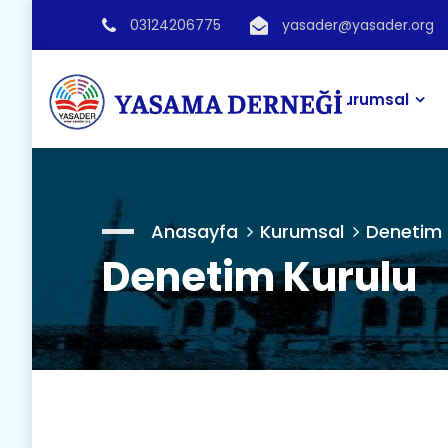
03124206775
yasader@yasader.org
Kurumsal
Anasayfa
Kurumsal
Denetim 
Denetim Kurulu