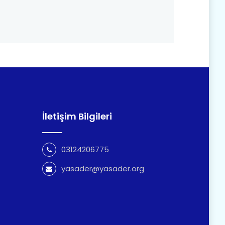
İletişim Bilgileri
03124206775
yasader@yasader.org