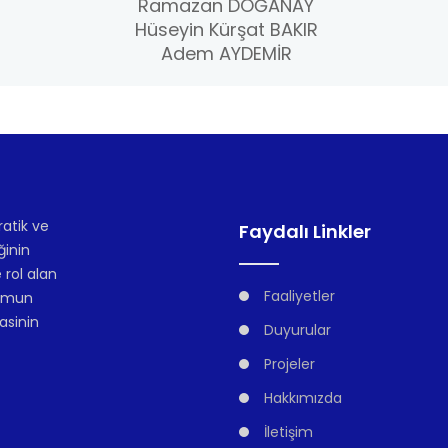
Ramazan DOĞANAY
Hüseyin Kürşat BAKIR
Adem AYDEMİR
atik ve
Faydalı Linkler
ğinin
 rol alan
Faaliyetler
lumun
asinin
Duyurular
Projeler
Hakkımızda
İletişim