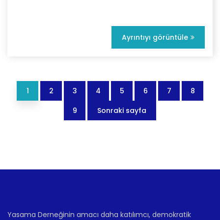
Ayrıntıyı görüntüle
1
2
3
4
5
6
7
8
9
Sonraki sayfa
Yasama Derneğinin amacı daha katılımcı, demokratik