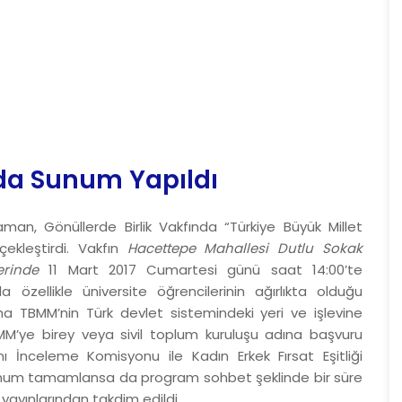
nda Sunum Yapıldı
n, Gönüllerde Birlik Vakfında “Türkiye Büyük Millet
çekleştirdi.
Vakfın
Hacettepe Mahallesi Dutlu Sokak
yerinde
11 Mart 2017 Cumartesi günü saat 14:00’te
a özellikle üniversite öğrencilerinin ağırlıkta olduğu
TBMM’nin Türk devlet sistemindeki yeri ve işlevine
MM’ye birey veya sivil toplum kuruluşu adına başvuru
nı İnceleme Komisyonu ile Kadın Erkek Fırsat Eşitliği
le sunum tamamlansa da program sohbet şeklinde bir süre
ayınlarından takdim edildi.