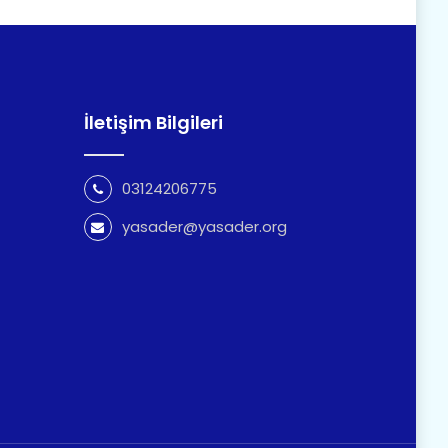
İletişim Bilgileri
03124206775
yasader@yasader.org