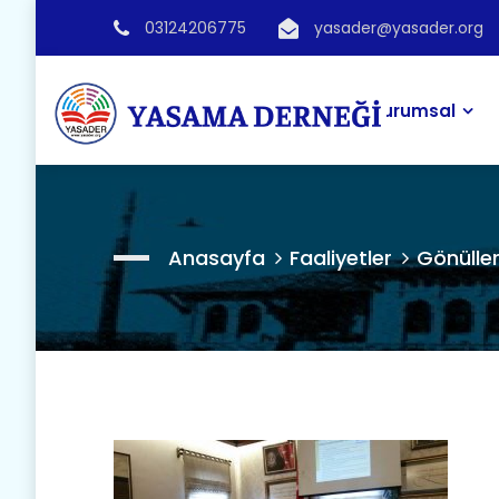
03124206775
yasader@yasader.org
Kurumsal
Anasayfa
Faaliyetler
Gönüller