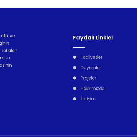
atik ve
Faydalı Linkler
ğinin
 rol alan
Faaliyetler
lumun
asinin
Duyurular
Projeler
Hakkımızda
İletişim