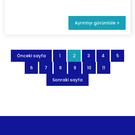
Ayrıntıyı görüntüle
Önceki sayfa
1
2
3
4
5
6
7
8
9
10
11
Sonraki sayfa