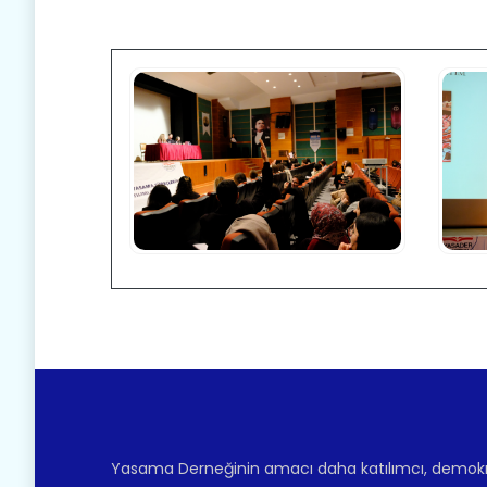
Yasama Derneğinin amacı daha katılımcı, demokr