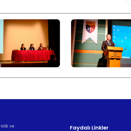
atik ve
Faydalı Linkler