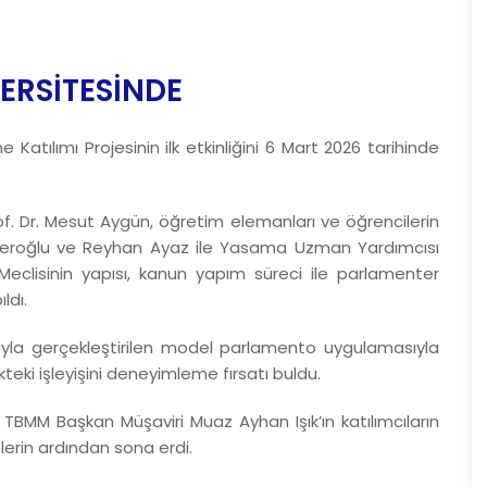
ERSİTESİNDE
tılımı Projesinin ilk etkinliğini 6 Mart 2026 tarihinde
of. Dr. Mesut Aygün, öğretim elemanları ve öğrencilerin
n Feroğlu ve Reyhan Ayaz ile Yasama Uzman Yardımcısı
Meclisinin yapısı, kanun yapım süreci ile parlamenter
ldı.
ımıyla gerçekleştirilen model parlamento uygulamasıyla
eki işleyişini deneyimleme fırsatı buldu.
TBMM Başkan Müşaviri Muaz Ayhan Işık’ın katılımcıların
elerin ardından sona erdi.