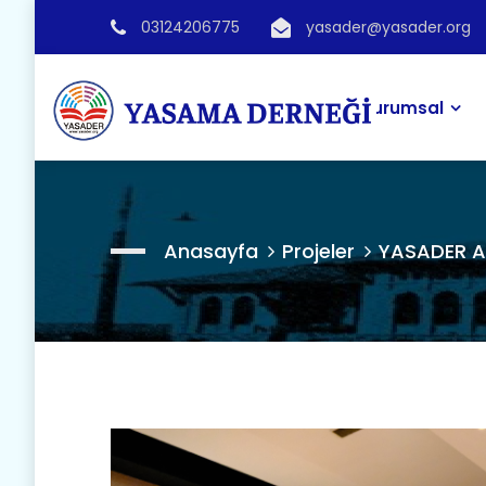
03124206775
yasader@yasader.org
Kurumsal
Anasayfa
Projeler
YASADER A