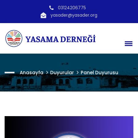
03124206775
yasader@yasader.org
Anasayfa
Duyurular
Panel Duyurusu