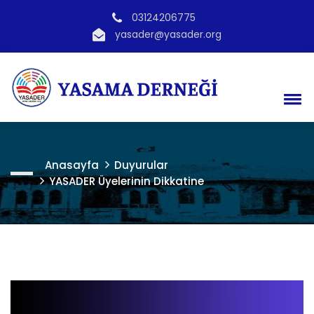
03124206775
yasader@yasader.org
Anasayfa
Duyurular
YASADER Üyelerinin Dikkatine