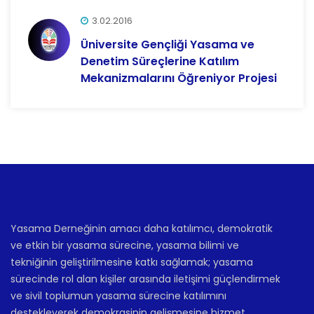
3.02.2016
Üniversite Gençliği Yasama ve
Denetim Süreçlerine Katılım
Mekanizmalarını Öğreniyor Projesi
Yasama Derneğinin amacı daha katılımcı, demokratik
ve etkin bir yasama sürecine, yasama bilimi ve
tekniğinin geliştirilmesine katkı sağlamak; yasama
sürecinde rol alan kişiler arasında iletişimi güçlendirmek
ve sivil toplumun yasama sürecine katılımını
destekleyerek demokrasinin gelişmesine hizmet