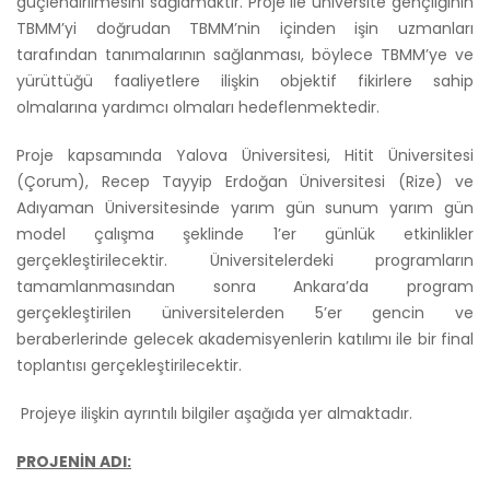
güçlendirilmesini sağlamaktır. Proje ile üniversite gençliğinin
TBMM’yi doğrudan TBMM’nin içinden işin uzmanları
tarafından tanımalarının sağlanması, böylece TBMM’ye ve
yürüttüğü faaliyetlere ilişkin objektif fikirlere sahip
olmalarına yardımcı olmaları hedeflenmektedir.
Proje kapsamında Yalova Üniversitesi, Hitit Üniversitesi
(Çorum), Recep Tayyip Erdoğan Üniversitesi (Rize) ve
Adıyaman Üniversitesinde yarım gün sunum yarım gün
model çalışma şeklinde 1’er günlük etkinlikler
gerçekleştirilecektir. Üniversitelerdeki programların
tamamlanmasından sonra Ankara’da program
gerçekleştirilen üniversitelerden 5’er gencin ve
beraberlerinde gelecek akademisyenlerin katılımı ile bir final
toplantısı gerçekleştirilecektir.
Projeye ilişkin ayrıntılı bilgiler aşağıda yer almaktadır.
PROJENİN ADI: