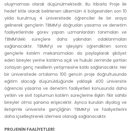
oluşmaması olarak düşünülmektedir. Bu itibarla Proje ile
hedef kitle olarak belirlenen ülkemizin 4 bölgesinden son 10
yılda kurulmuş 4 üniversitede öğrenciler ile bir araya
gelinerek gençlerin TBMM’yi doğrudan yasama ve denetim
faaliyetlerinde görev yapan uzmanlardan tanımaları ve
TBMM’deki süreçlere daha yakından odaklanmaları
sağlanacaktır. TBMM’yi ve işleyişini öğrendikten sonra
gençlerle katılım mekanizmaları da paylaşılarak şikâyet
eden bireyler yerine katılıma açık ve hukuki zeminde şartları
zorlayan genç nesillerin yetişmesine katkı sağlanacaktır. Her
bir üniversitede ortalama 100 gencin proje doğrultusunda
eğitim alacağı düşünüldüğünde yaklaşık 400 üniversite
öğrencisi yasama ve denetim faaliyetleri konusunda daha
yetkin ve sivil toplumun katılım süreçlerine ilişkin fikir sahibi
bireyler olma şansına erişecektir. Ayrıca kurulan diyalog ve
iletişimle üniversite gençliğinin TBMM’yi ve faaliyetlerini
daha içselleştirerek izlemesi olanağı sağlanacaktır.
PROJENİN FAALİYETLERİ: