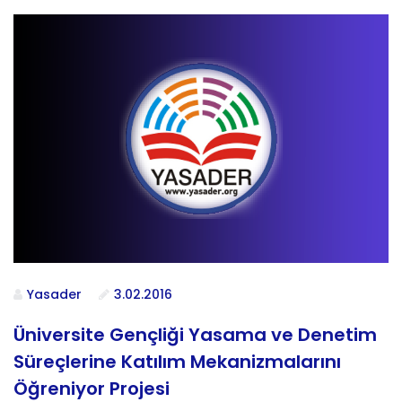
Yasader
3.02.2016
Üniversite Gençliği Yasama ve Denetim
Süreçlerine Katılım Mekanizmalarını
Öğreniyor Projesi