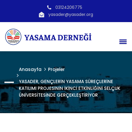
03124206775
yasader@yasader.org
Anasayfa
Projeler
YASADER, GENÇLERİN YASAMA SÜREÇLERİNE
KATILIMI PROJESİNİN İKİNCİ ETKİNLİĞİNİ SELÇUK
ÜNİVERSİTESİNDE GERÇEKLEŞTİRİYOR